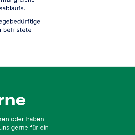
sablaufs.
legebedürftige
 befristete
rne
hren oder haben
uns gerne für ein